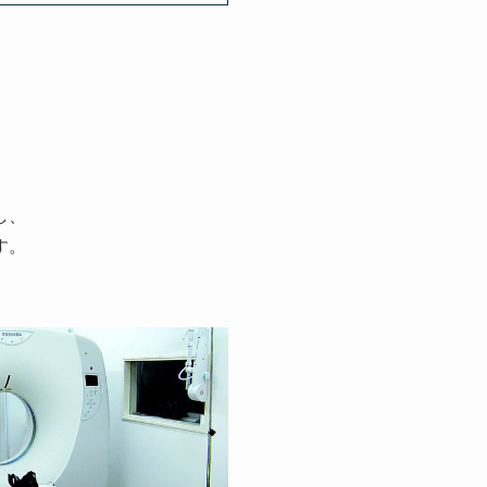
し、
す。